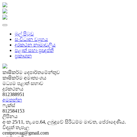
මුල් පිටුව
සංවිධාන ව්‍යුහය
දුරකථන නාමාවලිය
පළාත් සභා ප්‍රඥප්ති
ප්‍රකාශන
කෘෂිකර්ම දෙපාර්තමේන්තුව
කෘෂිකර්ම අමාත්‍යංශය
මධ්‍යම පළාත් සභාව
දුරකථනය
812388951
අමතන්න
ෆැක්ස්
812584153
ලිපිනය
අංක 25/11, තැ.පෙ.64, ලබුදූවේ සිරිධම්ම මාවත, පේරාදෙණිය.
විද්‍යුත් තැපෑල
centprovag@gmail.com