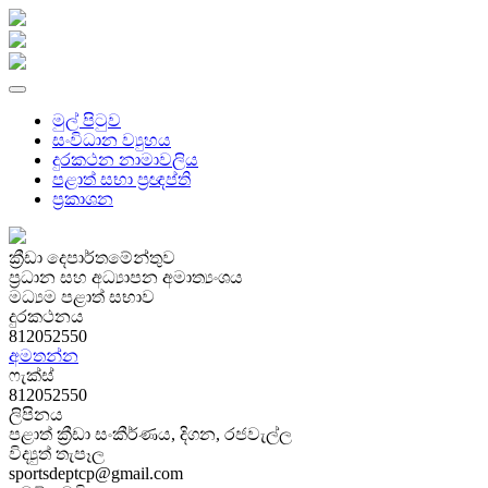
මුල් පිටුව
සංවිධාන ව්‍යුහය
දුරකථන නාමාවලිය
පළාත් සභා ප්‍රඥප්ති
ප්‍රකාශන
ක්‍රීඩා දෙපාර්තමේන්තුව
ප්‍රධාන සහ අධ්‍යාපන අමාත්‍යංශය
මධ්‍යම පළාත් සභාව
දුරකථනය
812052550
අමතන්න
ෆැක්ස්
812052550
ලිපිනය
පළාත් ක්‍රීඩා සංකීර්ණය, දිගන, රජවැල්ල
විද්‍යුත් තැපෑල
sportsdeptcp@gmail.com