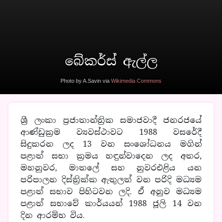
බේකර්ස් ඇල්ල
Photo by A.Savin via
Wikimedia Commons
ශ්‍රී ලංකා ප්‍රජාතාන්ත්‍රික සමාජවාදී ජනරජයේ
ආණ්ඩුක්‍රම ව්‍යවස්ථාවට 1988 වසරේදී
සිදුකරන ලද 13 වන සංශෝධනය මගින්
පළාත් සභා ක්‍රමය හඳුන්වාදෙන ලද අතර,
මහනුවර, මාතලේ සහ නුවරඑළිය යන
පරිපාලන දිස්ත්‍රික්ක ඇතුලත් වන පරිදි මධ්‍යම
පළාත් සභාව පිහිටවන ලදි.
ඒ අනුව මධ්‍යම
පළාත් සභාවේ කාර්යයන් 1988 ජූලි 14 වන
දින ආරම්භ විය.