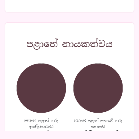
පළාතේ නායකත්වය
මධ්‍යම පළාත් ගරු
මධ්‍යම පළාත් සභාවේ ගරු
ආණ්ඩුකාරවර
සභාපති
මහාචාර්ය
එල්.ඩී.නිමලසිරි