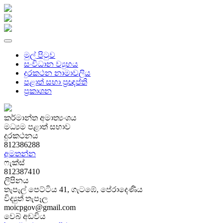
මුල් පිටුව
සංවිධාන ව්‍යුහය
දුරකථන නාමාවලිය
පළාත් සභා ප්‍රඥප්ති
ප්‍රකාශන
කර්මාන්ත අමාත්‍යංශය
මධ්‍යම පළාත් සභාව
දුරකථනය
812386288
අමතන්න
ෆැක්ස්
812387410
ලිපිනය
තැපැල් පෙට්ටිය 41, ගැටඹේ, පේරාදෙණිය
විද්‍යුත් තැපෑල
moicpgov@gmail.com
වෙබ් අඩවිය