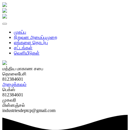
முகப்பு
நிறுவன அமைப்புமுறை
எங்களை தொடர்பு
சட்டங்கள்
வௌியீடுகள்
மத்திய மாகாண சபை
தொலைபேசி
812384601
அழைக்கவும்
பெக்ஸ்
812384601
முகவரி
மின்னஞ்சல்
industriesdeptcp@gmail.com