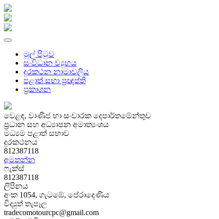
මුල් පිටුව
සංවිධාන ව්‍යුහය
දුරකථන නාමාවලිය
පළාත් සභා ප්‍රඥප්ති
ප්‍රකාශන
වෙළඳ, වාණිජ හා සංචාරක දෙපාර්තමේන්තුව
ප්‍රධාන සහ අධ්‍යාපන අමාත්‍යංශය
මධ්‍යම පළාත් සභාව
දුරකථනය
812387118
අමතන්න
ෆැක්ස්
812387118
ලිපිනය
අංක 1054, ගැටඹේ, පේරාදෙණිය
විද්‍යුත් තැපෑල
tradecomotourcpc@gmail.com