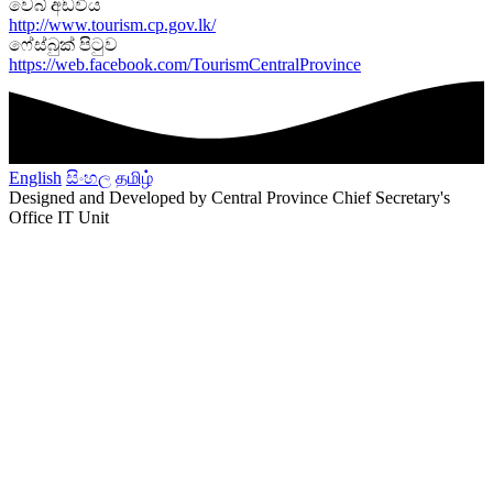
වෙබ් අඩවිය
http://www.tourism.cp.gov.lk/
ෆේස්බුක් පිටුව
https://web.facebook.com/TourismCentralProvince
English
සිංහල
தமிழ்
Designed and Developed by Central Province Chief Secretary's
Office IT Unit