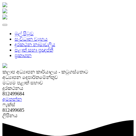
මුල් පිටුව
සංවිධාන ව්‍යුහය
දුරකථන නාමාවලිය
පළාත් සභා ප්‍රඥප්ති
ප්‍රකාශන
කලාප අධ්‍යාපන කාර්යාලය - කටුගස්තොට
අධ්‍යාපන දෙපාර්තමේන්තුව
මධ්‍යම පළාත් සභාව
දුරකථනය
812499684
අමතන්න
ෆැක්ස්
812499685
ලිපිනය