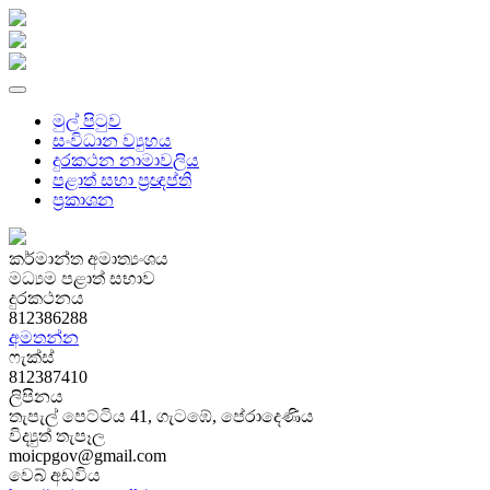
මුල් පිටුව
සංවිධාන ව්‍යුහය
දුරකථන නාමාවලිය
පළාත් සභා ප්‍රඥප්ති
ප්‍රකාශන
කර්මාන්ත අමාත්‍යංශය
මධ්‍යම පළාත් සභාව
දුරකථනය
812386288
අමතන්න
ෆැක්ස්
812387410
ලිපිනය
තැපැල් පෙට්ටිය 41, ගැටඹේ, පේරාදෙණිය
විද්‍යුත් තැපෑල
moicpgov@gmail.com
වෙබ් අඩවිය