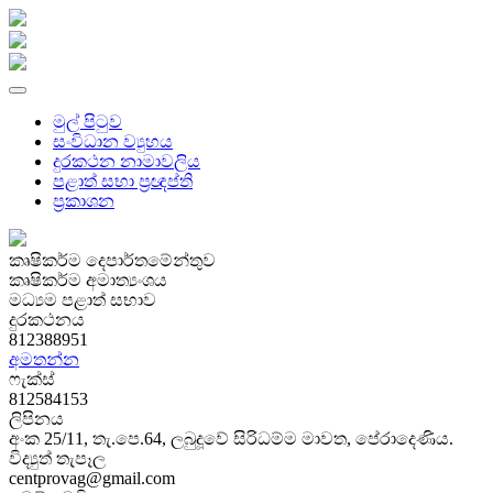
මුල් පිටුව
සංවිධාන ව්‍යුහය
දුරකථන නාමාවලිය
පළාත් සභා ප්‍රඥප්ති
ප්‍රකාශන
කෘෂිකර්ම දෙපාර්තමේන්තුව
කෘෂිකර්ම අමාත්‍යංශය
මධ්‍යම පළාත් සභාව
දුරකථනය
812388951
අමතන්න
ෆැක්ස්
812584153
ලිපිනය
අංක 25/11, තැ.පෙ.64, ලබුදූවේ සිරිධම්ම මාවත, පේරාදෙණිය.
විද්‍යුත් තැපෑල
centprovag@gmail.com