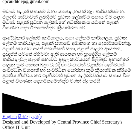
cpcauditdep@gmail.com
මධ්‍යම පළාත් සභාවේ මනා යහපාලනයක් තුල කාර්යක්ෂම හා
ඵලදායී සේවාවන් ලබාදීමට ප්‍රධාන ලේකම්ට සහාය වීම සඳහා
මධ්‍යම පළාත් ප්‍රධාන ලේකම්ගේ අධීක්ෂණය යටතේ පළාත්
විගණන දෙපාර්තමේන්තුව ක්‍රියාත්මක වේ.
ආණ්ඩුකාර ලේකම් කාර්යාලය, සභා ලේකම් කාර්යාලය, ප්‍රධාන
ලේකම් කාර්යාලය, පළාත් සභාවේ අමාත්‍යංශ හා දෙපාර්තමේන්තු,
පළාත් සභාවට අයත් කොමිෂන් සභා, පළාත් පාලන ආයතන,
ප්‍රඥප්ති යටතේ පිහිටුවා ඇති ආයතන හා ප්‍රාදේශීය ලේකම්
කාර්යාලවල පළාත් සභාවට අදාල කාර්යයන් පිළිබඳව අභ්‍යන්තර
පාලන ක්‍රම සොයා බලා වැරදි හා වංචාවන් වළක්වා ගැනීමටත්
සංවර්ධන ව්‍යාපෘති හා සංවර්ධන යෝජනා ක්‍රම ක්‍රියාත්මක කිරීමේ
ප්‍රගතිය නිශ්චය කර ගැනීමටත් ප්‍රධාන ලේකම්වරයාට සහාය වීම
පළාත් විගණන දෙපාර්තමේන්තුව මගින් සිදු කරයි
English
සිංහල
தமிழ்
Designed and Developed by Central Province Chief Secretary's
Office IT Unit