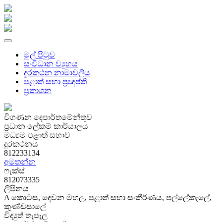
මුල් පිටුව
සංවිධාන ව්‍යුහය
දුරකථන නාමාවලිය
පළාත් සභා ප්‍රඥප්ති
ප්‍රකාශන
විගණන දෙපාර්තමේන්තුව
ප්‍රධාන ලේකම් කාර්යාලය
මධ්‍යම පළාත් සභාව
දුරකථනය
812233134
අමතන්න
ෆැක්ස්
812073335
ලිපිනය
A කොටස, දෙවන මහල, පළාත් සභා සංකීර්ණය, පල්ලේකැලේ,
කුණ්ඩසාලේ
විද්‍යුත් තැපෑල