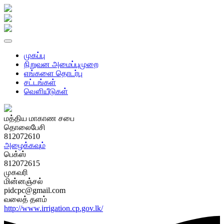
முகப்பு
நிறுவன அமைப்புமுறை
எங்களை தொடர்பு
சட்டங்கள்
வௌியீடுகள்
மத்திய மாகாண சபை
தொலைபேசி
812072610
அழைக்கவும்
பெக்ஸ்
812072615
முகவரி
மின்னஞ்சல்
pidcpc@gmail.com
வலைத் தளம்
http://www.irrigation.cp.gov.lk/