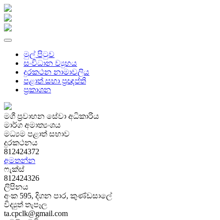
මුල් පිටුව
සංවිධාන ව්‍යුහය
දුරකථන නාමාවලිය
පළාත් සභා ප්‍රඥප්ති
ප්‍රකාශන
මගී ප්‍රවාහන සේවා අධිකාරිය
මාර්ග අමාත්‍යංශය
මධ්‍යම පළාත් සභාව
දුරකථනය
812424372
අමතන්න
ෆැක්ස්
812424326
ලිපිනය
අංක 595, දිගන පාර, කුණ්ඩසාලේ
විද්‍යුත් තැපෑල
ta.cpclk@gmail.com